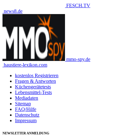
FESCH.TV
news8.de
mmo-spy.de
haustiere-lexikon.com
kostenlos Registrieren
Fragen & Antworten
Küchengerätetests
Lebensmittel-Tests
Mediadaten
Sitemap
FAQ/Hilfe
Datenschutz
Impressum
NEWSLETTER ANMELDUNG