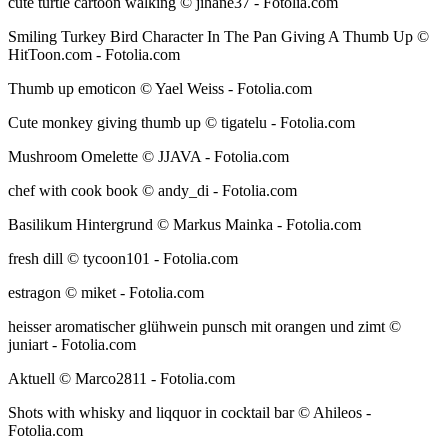
cute turtle cartoon walking © jihane37 - Fotolia.com
Smiling Turkey Bird Character In The Pan Giving A Thumb Up ©
HitToon.com - Fotolia.com
Thumb up emoticon © Yael Weiss - Fotolia.com
Cute monkey giving thumb up © tigatelu - Fotolia.com
Mushroom Omelette © JJAVA - Fotolia.com
chef with cook book © andy_di - Fotolia.com
Basilikum Hintergrund © Markus Mainka - Fotolia.com
fresh dill © tycoon101 - Fotolia.com
estragon © miket - Fotolia.com
heisser aromatischer glühwein punsch mit orangen und zimt ©
juniart - Fotolia.com
Aktuell © Marco2811 - Fotolia.com
Shots with whisky and liqquor in cocktail bar © Ahileos -
Fotolia.com