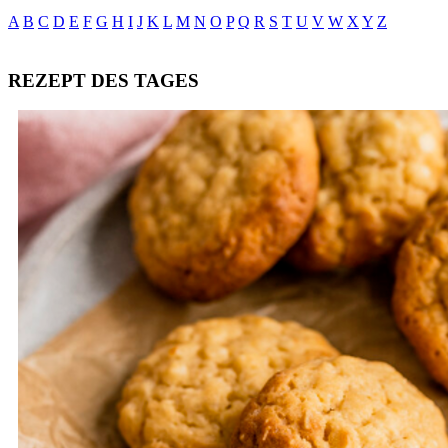
A
B
C
D
E
F
G
H
I
J
K
L
M
N
O
P
Q
R
S
T
U
V
W
X
Y
Z
REZEPT DES TAGES