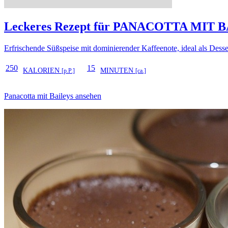
Leckeres Rezept für
PANACOTTA MIT B
Erfrischende Süßspeise mit dominierender Kaffeenote, ideal als Des
250
15
KALORIEN
MINUTEN
[p.P.]
[ca.]
Panacotta mit Baileys ansehen