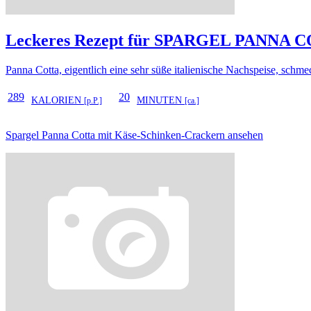
Leckeres Rezept für
SPARGEL PANNA C
Panna Cotta, eigentlich eine sehr süße italienische Nachspeise, schmec
289
20
KALORIEN
MINUTEN
[p.P.]
[ca.]
Spargel Panna Cotta mit Käse-Schinken-Crackern ansehen