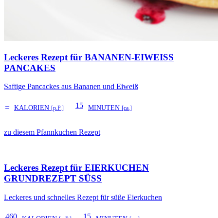
Leckeres Rezept für
BANANEN-EIWEISS P
ANCAKES
Saftige Pancackes aus Bananen und Eiweiß
–
15
KALORIEN
MINUTEN
[p.P.]
[ca.]
zu diesem Pfannkuchen Rezept
Leckeres Rezept für
EIERKUCHEN
GRUNDREZEPT SÜSS
Leckeres und schnelles Rezept für süße Eierkuchen
460
15