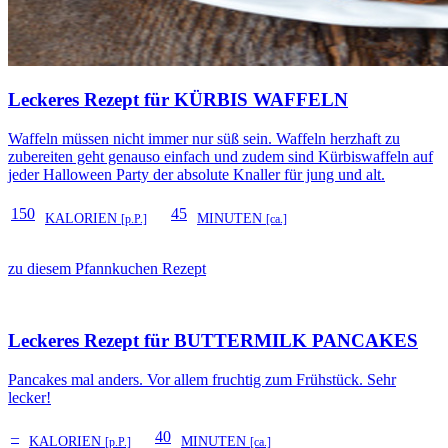
Leckeres Rezept für
KÜRBIS WAFFELN
Waffeln müssen nicht immer nur süß sein. Waffeln herzhaft zu
zubereiten geht genauso einfach und zudem sind Kürbiswaffeln auf
jeder Halloween Party der absolute Knaller für jung und alt.
150
45
KALORIEN
MINUTEN
[p.P.]
[ca.]
zu diesem Pfannkuchen Rezept
Leckeres Rezept für
BUTTERMILK PANCAKES
Pancakes mal anders. Vor allem fruchtig zum Frühstück. Sehr
lecker!
–
40
KALORIEN
MINUTEN
[p.P.]
[ca.]