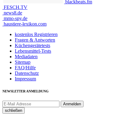
blackbeats.fm
FESCH.TV
news8.de
mmo-spy.de
haustiere-lexikon.com
kostenlos Registrieren
Fragen & Antworten
Küchengerätetests
Lebensmittel-Tests
Mediadaten
Sitemap
FAQ/Hilfe
Datenschutz
Impressum
NEWSLETTER ANMELDUNG
schließen