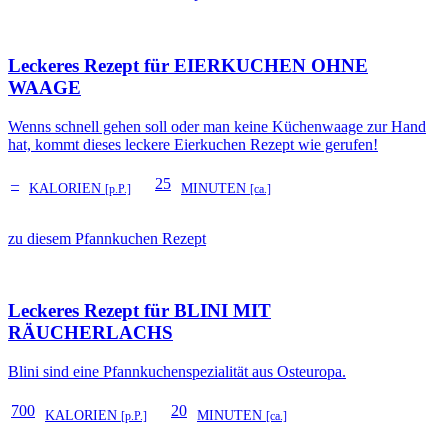
Leckeres Rezept für
EIERKUCHEN OHNE
WAAGE
Wenns schnell gehen soll oder man keine Küchenwaage zur Hand
hat, kommt dieses leckere Eierkuchen Rezept wie gerufen!
–
25
KALORIEN
MINUTEN
[p.P.]
[ca.]
zu diesem Pfannkuchen Rezept
Leckeres Rezept für
BLINI MIT
RÄUCHERLACHS
Blini sind eine Pfannkuchenspezialität aus Osteuropa.
700
20
KALORIEN
MINUTEN
[p.P.]
[ca.]