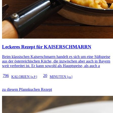
Leckeres Rezept für
KAISERSCHMARRN
Beim klassischen Kaiserschmarrn handelt es sich um eine Süßspeise
aus der österreichischen Küche, die inzwischen aber auch in Bayern
weit verbreitet ist. Er kann sowohl als Hauptspeise, als auch a
796
20
KALORIEN
MINUTEN
[p.P.]
[ca.]
zu diesem Pfannkuchen Rezept