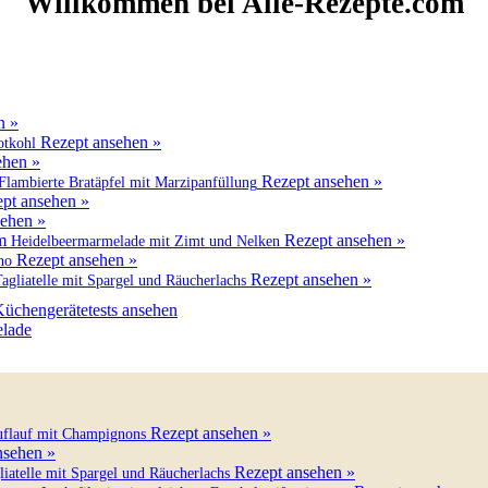
Willkommen bei Alle-Rezepte.com
n »
Rezept ansehen »
otkohl
ehen »
Rezept ansehen »
Flambierte Bratäpfel mit Marzipanfüllung
pt ansehen »
sehen »
Rezept ansehen »
Heidelbeermarmelade mit Zimt und Nelken
Rezept ansehen »
no
Rezept ansehen »
agliatelle mit Spargel und Räucherlachs
üchengerätetests ansehen
elade
Rezept ansehen »
auflauf mit Champignons
nsehen »
Rezept ansehen »
liatelle mit Spargel und Räucherlachs