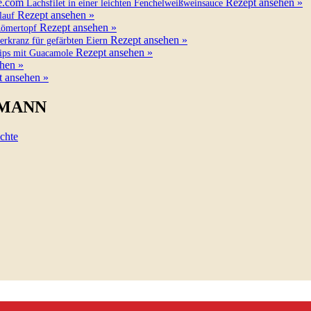
Rezept ansehen »
Lachsfilet in einer leichten Fenchelweißweinsauce
Rezept ansehen »
lauf
Rezept ansehen »
Römertopf
Rezept ansehen »
erkranz für gefärbten Eiern
Rezept ansehen »
ips mit Guacamole
hen »
t ansehen »
RMANN