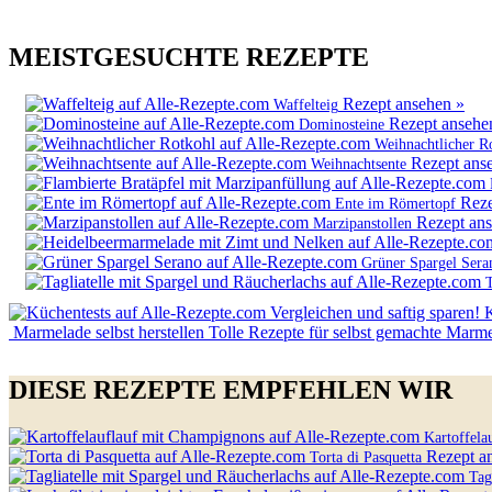
MEISTGESUCHTE REZEPTE
Rezept ansehen »
Waffelteig
Rezept ansehe
Dominosteine
Weihnachtlicher R
Rezept ans
Weihnachtsente
Reze
Ente im Römertopf
Rezept an
Marzipanstollen
Grüner Spargel Sera
T
Vergleichen und saftig sparen!
K
Marmelade selbst herstellen
Tolle Rezepte für selbst gemachte Marm
DIESE REZEPTE EMPFEHLEN WIR
Kartoffel
Rezept a
Torta di Pasquetta
Tag