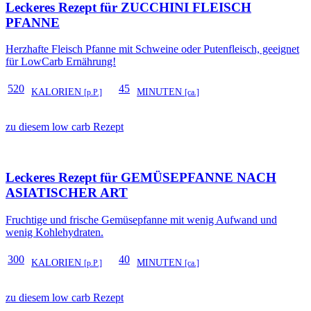
Leckeres Rezept für
ZUCCHINI FLEISCH
PFANNE
Herzhafte Fleisch Pfanne mit Schweine oder Putenfleisch, geeignet
für LowCarb Ernährung!
520
45
KALORIEN
MINUTEN
[p.P.]
[ca.]
zu diesem low carb Rezept
Leckeres Rezept für
GEMÜSEPFANNE NACH
ASIATISCHER ART
Fruchtige und frische Gemüsepfanne mit wenig Aufwand und
wenig Kohlehydraten.
300
40
KALORIEN
MINUTEN
[p.P.]
[ca.]
zu diesem low carb Rezept