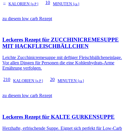
–
10
KALORIEN
MINUTEN
[p.P.]
[ca.]
zu diesem low carb Rezept
Leckeres Rezept für
ZUCCHINICREMESUPPE
MIT HACKFLEISCHBÄLLCHEN
Leichte Zucchinicremesuppe mit deftiger Fleischbällcheneinlage.
Vor allen Dingen für Personen die eine Kohlenhydrats-Arme
Ernährung verfolgen.
210
20
KALORIEN
MINUTEN
[p.P.]
[ca.]
zu diesem low carb Rezept
Leckeres Rezept für
KALTE GURKENSUPPE
Herzhafte, erfrischende Suppe. Eignet sich perfekt für Low-Carb