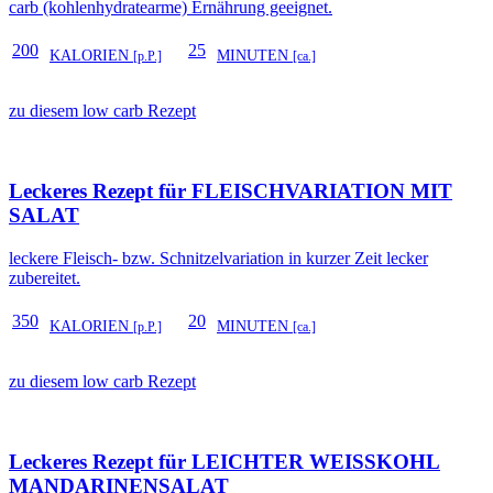
carb (kohlenhydratearme) Ernährung geeignet.
200
25
KALORIEN
MINUTEN
[p.P.]
[ca.]
zu diesem low carb Rezept
Leckeres Rezept für
FLEISCHVARIATION MIT
SALAT
leckere Fleisch- bzw. Schnitzelvariation in kurzer Zeit lecker
zubereitet.
350
20
KALORIEN
MINUTEN
[p.P.]
[ca.]
zu diesem low carb Rezept
Leckeres Rezept für
LEICHTER WEISSKOHL M
ANDARINENSALAT