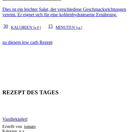
Dies ist ein leichter Salat, der verschiedene Geschmacksrichtungen
vereint. Er eignet sich für eine kohlenhydratearme Ernährung.
30
15
KALORIEN
MINUTEN
[p.P.]
[ca.]
zu diesem low carb Rezept
REZEPT DES TAGES
Vanillekipferl
Erstellt von:
tomato
Kalorien: n.a.