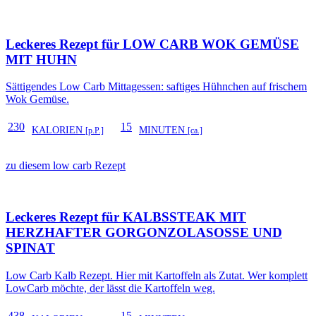
Leckeres Rezept für
LOW CARB WOK GEMÜSE
MIT HUHN
Sättigendes Low Carb Mittagessen: saftiges Hühnchen auf frischem
Wok Gemüse.
230
15
KALORIEN
MINUTEN
[p.P.]
[ca.]
zu diesem low carb Rezept
Leckeres Rezept für
KALBSSTEAK MIT
HERZHAFTER GORGONZOLASOSSE UND S
PINAT
Low Carb Kalb Rezept. Hier mit Kartoffeln als Zutat. Wer komplett
LowCarb möchte, der lässt die Kartoffeln weg.
438
15