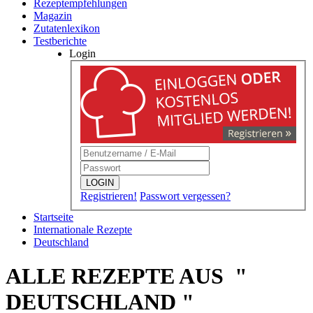
Rezeptempfehlungen
Magazin
Zutatenlexikon
Testberichte
Login
LOGIN
Registrieren!
Passwort vergessen?
Startseite
Internationale Rezepte
Deutschland
ALLE REZEPTE AUS "
DEUTSCHLAND "