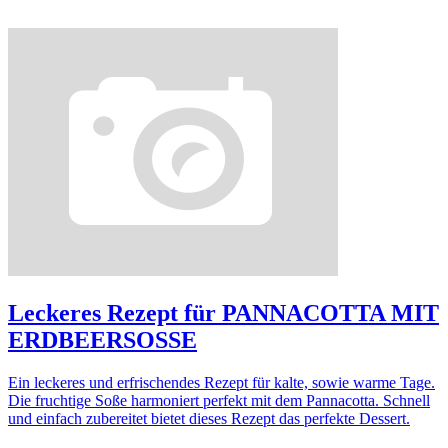
Leckeres Rezept für
PANNACOTTA MIT
ERDBEERSOSSE
Ein leckeres und erfrischendes Rezept für kalte, sowie warme Tage.
Die fruchtige Soße harmoniert perfekt mit dem Pannacotta. Schnell
und einfach zubereitet bietet dieses Rezept das perfekte Dessert.