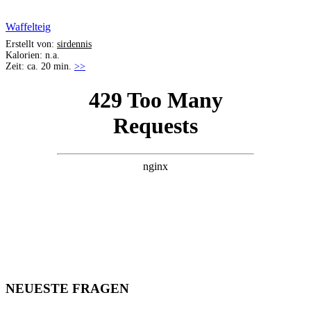
Waffelteig
Erstellt von:
sirdennis
Kalorien: n.a.
Zeit: ca. 20 min.
>>
NEUESTE FRAGEN