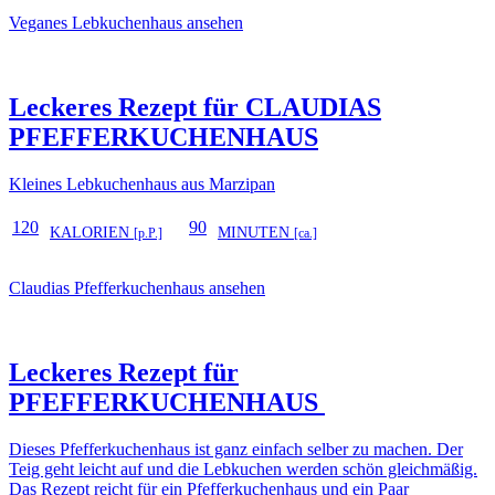
Veganes Lebkuchenhaus ansehen
Leckeres Rezept für
CLAUDIAS
PFEFFERKUCHENHAUS
Kleines Lebkuchenhaus aus Marzipan
120
90
KALORIEN
MINUTEN
[p.P.]
[ca.]
Claudias Pfefferkuchenhaus ansehen
Leckeres Rezept für
PFEFFERKUCHENHAUS
Dieses Pfefferkuchenhaus ist ganz einfach selber zu machen. Der
Teig geht leicht auf und die Lebkuchen werden schön gleichmäßig.
Das Rezept reicht für ein Pfefferkuchenhaus und ein Paar