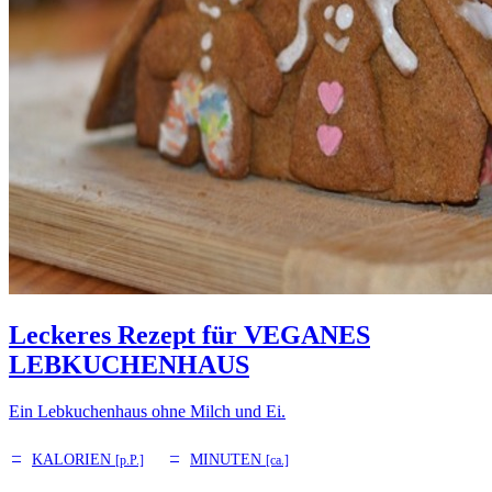
Leckeres Rezept für
VEGANES
LEBKUCHENHAUS
Ein Lebkuchenhaus ohne Milch und Ei.
–
–
KALORIEN
MINUTEN
[p.P.]
[ca.]