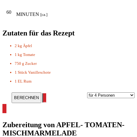
60
MINUTEN
[ca.]
Zutaten für das Rezept
2 kg
Äpfel
1 kg
Tomate
750 g
Zucker
1 Stück
Vanilleschote
1 EL
Rum
alle Marmeladen Rezepte ansehen
Zubereitung von
APFEL- TOMATEN-
MISCHMARMELADE