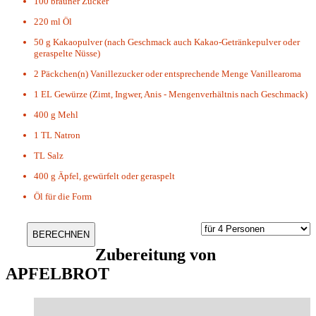
100
brauner Zucker
220 ml
Öl
50 g
Kakaopulver (nach Geschmack auch Kakao-Getränkepulver oder
geraspelte Nüsse)
2 Päckchen(n)
Vanillezucker oder entsprechende Menge Vanillearoma
1 EL
Gewürze (Zimt, Ingwer, Anis - Mengenverhältnis nach Geschmack)
400 g
Mehl
1 TL
Natron
TL
Salz
400 g
Äpfel, gewürfelt oder geraspelt
Öl für die Form
Zubereitung von
APFELBROT