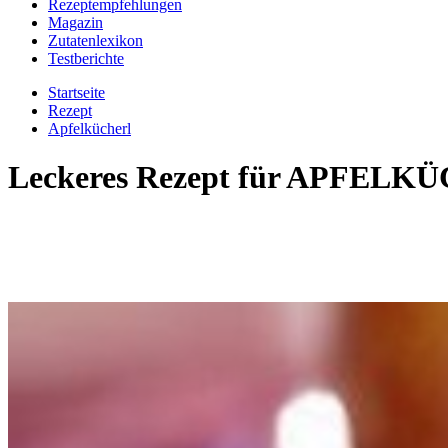
Rezeptempfehlungen
Magazin
Zutatenlexikon
Testberichte
Startseite
Rezept
Apfelkücherl
Leckeres Rezept für
APFELKÜ