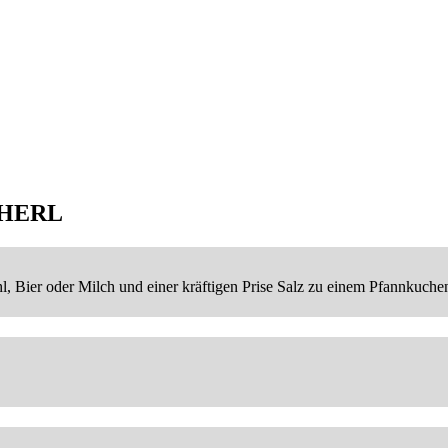
HERL
 Bier oder Milch und einer kräftigen Prise Salz zu einem Pfannkuchen