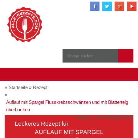
Startseite
Rezept
Auflauf mit Spargel Flusskrebsschwänzen und mit Blätterteig
überbacken
zurück zur vorherigen Seite
Leckeres Rezept für
AUFLAUF MIT SPARGEL