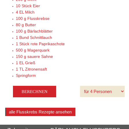
10 Stück
Eier
4 EL
Milch
100 g
Flusskrebse
80 g
Butter
100 g
Bärlachblätter
1 Bund
Schnittlauch
1 Stück
rote Paprikaschote
500 g
Magerquark
150 g
sauere Sahne
1 EL
Grieß
1 TL
Zitronensaft
Springform
alle Flusskrebs Rezepte ansehen