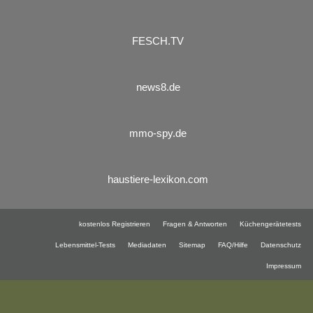
FESCH.TV
news8.de
mmo-spy.de
haustiere-lexikon.com
kostenlos Registrieren
Fragen & Antworten
Küchengerätetests
Lebensmittel-Tests
Mediadaten
Sitemap
FAQ/Hilfe
Datenschutz
Impressum