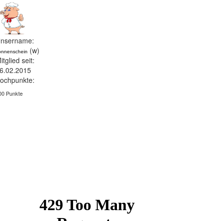
nsername:
(w)
onnenschein
itglied seit:
6.02.2015
ochpunkte:
00 Punkte