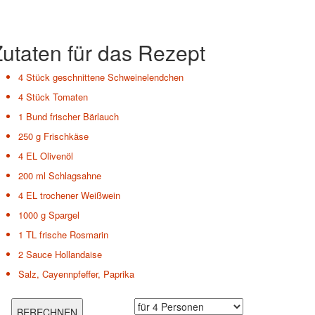
utaten für das Rezept
4 Stück
geschnittene Schweinelendchen
4 Stück
Tomaten
1 Bund
frischer Bärlauch
250 g
Frischkäse
4 EL
Olivenöl
200 ml
Schlagsahne
4 EL
trochener Weißwein
1000 g
Spargel
1 TL
frische Rosmarin
2
Sauce Hollandaise
Salz, Cayennpfeffer, Paprika