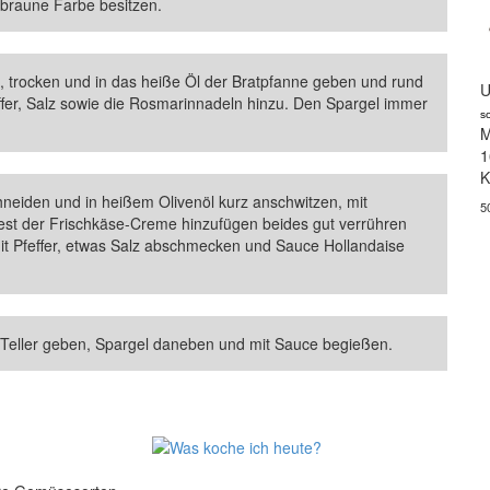
dbraune Farbe besitzen.
, trocken und in das heiße Öl der Bratpfanne geben und rund
U
fer, Salz sowie die Rosmarinnadeln hinzu. Den Spargel immer
s
M
1
K
hneiden und in heißem Olivenöl kurz anschwitzen, mit
5
st der Frischkäse-Creme hinzufügen beides gut verrühren
t Pfeffer, etwas Salz abschmecken und Sauce Hollandaise
Teller geben, Spargel daneben und mit Sauce begießen.