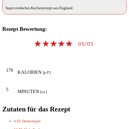
Super einfaches Kuchenrezept aus England.
Rezept Bewertung:
170
KALORIEN
[p.P.]
5
MINUTEN
[ca.]
Zutaten für das Rezept
4 EL
Dinkelmehl