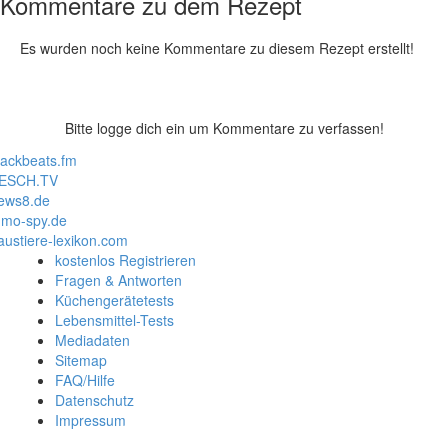
Kommentare zu dem Rezept
Es wurden noch keine Kommentare zu diesem Rezept erstellt!
Bitte logge dich ein um Kommentare zu verfassen!
lackbeats.fm
ESCH.TV
ews8.de
mo-spy.de
austiere-lexikon.com
kostenlos Registrieren
Fragen & Antworten
Küchengerätetests
Lebensmittel-Tests
Mediadaten
Sitemap
FAQ/Hilfe
Datenschutz
Impressum