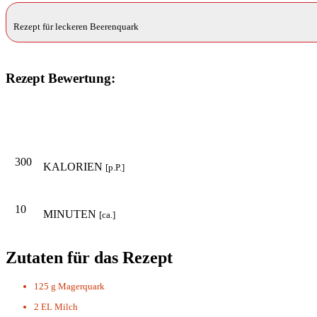
Rezept für leckeren Beerenquark
Rezept Bewertung:
300
KALORIEN
[p.P.]
10
MINUTEN
[ca.]
Zutaten für das Rezept
125 g
Magerquark
2 EL
Milch