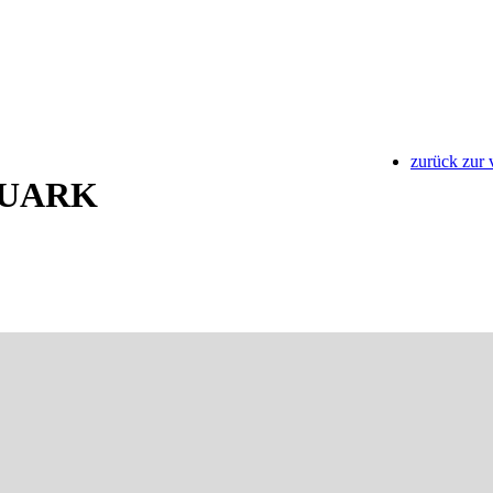
zurück zur 
UARK