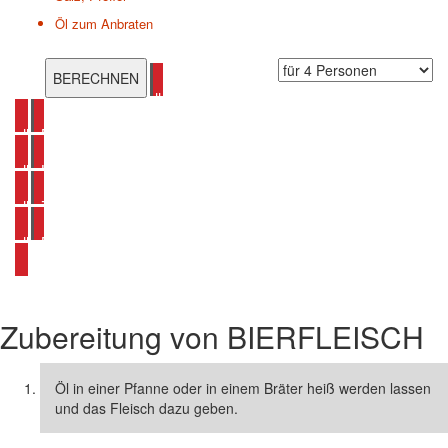
Öl zum Anbraten
alle Gulasch Rezepte ansehen
alle Bier Rezepte ansehen
alle Karotten Rezepte ansehen
alle Zucchini Rezepte ansehen
alle Bierfleisch Rezepte ansehen
Zubereitung von
BIERFLEISCH
Öl in einer Pfanne oder in einem Bräter heiß werden lassen
und das Fleisch dazu geben.