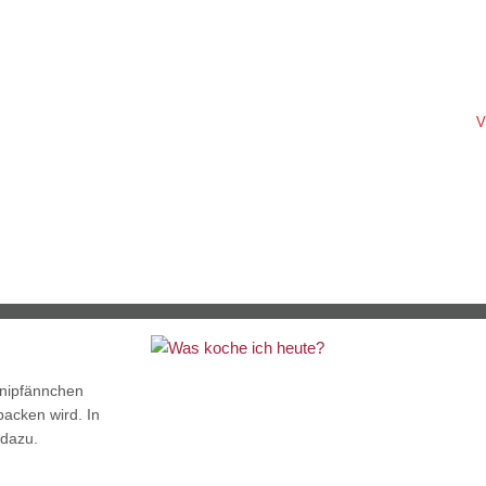
V
inipfännchen
ebacken wird. In
dazu.