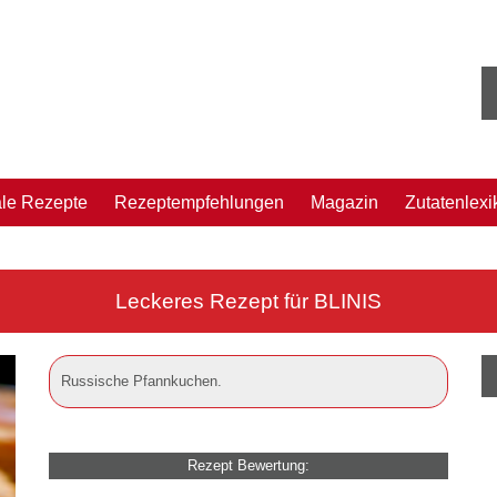
ale Rezepte
Rezeptempfehlungen
Magazin
Zutatenlexi
Leckeres Rezept für
BLINIS
Russische Pfannkuchen.
Rezept Bewertung: