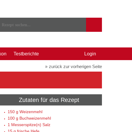
kon
Testberichte
Login
zurück zur vorherigen Seite
Zutaten für das Rezept
150 g
Weizenmehl
100 g
Buchweizenmehl
1 Messerspitze(n)
Salz
15 g
frische Hefe