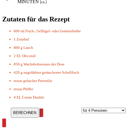
MINUTEN
[ca.]
Zutaten für das Rezept
600 ml
Fisch-, Geflügel- oder Gemüsebrühe
1
Zwiebel
800 g
Lauch
2 EL
Olivenöl
850 g
Wachsbohnenaus der Dose
420 g
ungefärbter geräucherter Schellfisch
etwas
gehackte Petersilie
etwas
Pfeffer
4 EL
Creme Double
alle Räucherfisch Rezepte ansehen