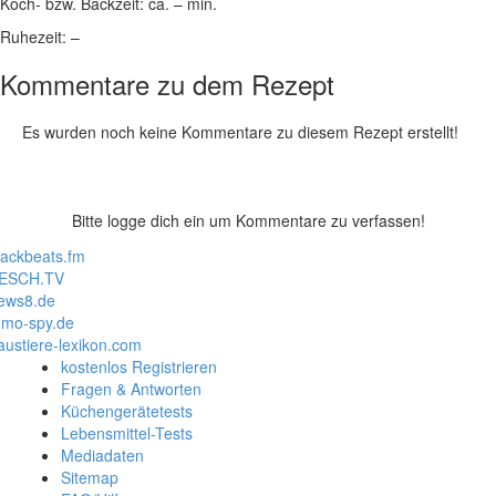
Koch- bzw. Backzeit:
ca. – min.
Ruhezeit:
–
Kommentare zu dem Rezept
Es wurden noch keine Kommentare zu diesem Rezept erstellt!
Bitte logge dich ein um Kommentare zu verfassen!
lackbeats.fm
ESCH.TV
ews8.de
mo-spy.de
austiere-lexikon.com
kostenlos Registrieren
Fragen & Antworten
Küchengerätetests
Lebensmittel-Tests
Mediadaten
Sitemap