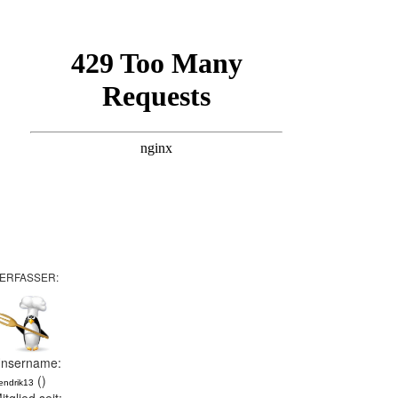
ERFASSER:
nsername:
()
endrik13