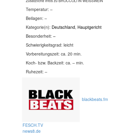
Zusätzliche Infos zu
BROCCOLI IN WEISSWEIN
Temperatur:
–
Beilagen:
–
Kategorie(n):
Deutschland
,
Hauptgericht
Besonderheit:
–
Schwierigkeitsgrad:
leicht
Vorbereitungszeit:
ca. 20 min.
Koch- bzw. Backzeit:
ca. – min.
Ruhezeit:
–
blackbeats.fm
FESCH.TV
news8.de