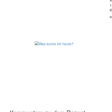
M
1
K
8