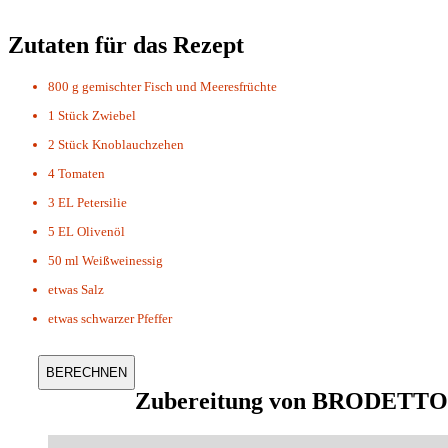
Zutaten für das Rezept
800 g
gemischter Fisch und Meeresfrüchte
1 Stück
Zwiebel
2 Stück
Knoblauchzehen
4
Tomaten
3 EL
Petersilie
5 EL
Olivenöl
50 ml
Weißweinessig
etwas
Salz
etwas
schwarzer Pfeffer
Zubereitung von
BRODETTO