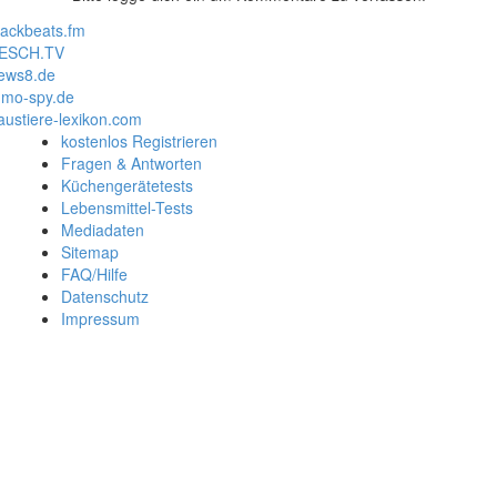
lackbeats.fm
ESCH.TV
ews8.de
mo-spy.de
austiere-lexikon.com
kostenlos Registrieren
Fragen & Antworten
Küchengerätetests
Lebensmittel-Tests
Mediadaten
Sitemap
FAQ/Hilfe
Datenschutz
Impressum