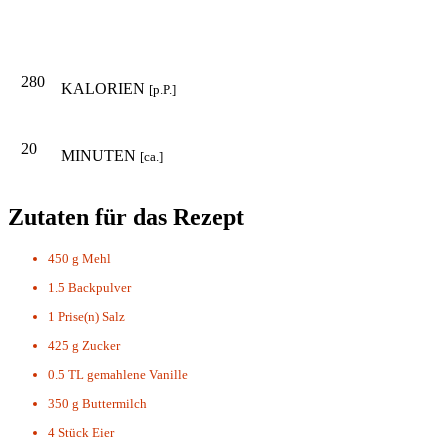
280
KALORIEN
[p.P.]
20
MINUTEN
[ca.]
Zutaten für das Rezept
450 g
Mehl
1.5
Backpulver
1 Prise(n)
Salz
425 g
Zucker
0.5 TL
gemahlene Vanille
350 g
Buttermilch
4 Stück
Eier