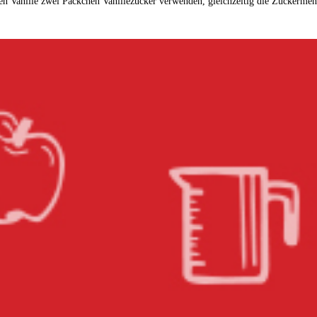
en Vanille zwei Päckchen Vanillezucker verwenden, gleichzeitig die Zuckerme