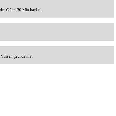
 des Ofens 30 Min backen.
Nüssen gebildet hat.