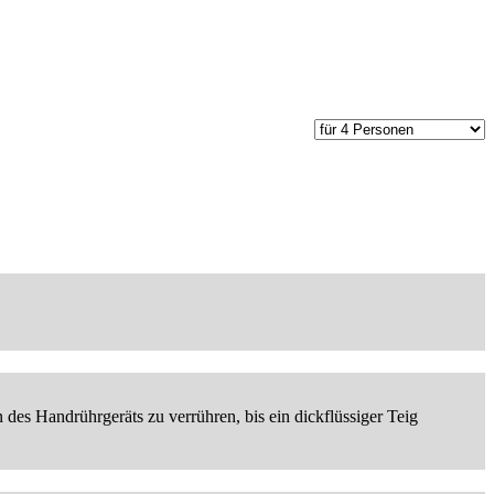
des Handrührgeräts zu verrühren, bis ein dickflüssiger Teig