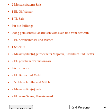
2 Messerspitze(n)
Salz
1 EL
Öl, Wasser
1 TL
Salz
Für die Füllung:
200 g
gemischtes Hackfleisch vom Kalb und vom Schwein
2 EL
Semmelbrösel und Wasser
1 Stück
Ei
2 Messerspitze(n)
getrockneter Majoran, Basilikum und Pfeffer
2 EL
geriebener Parmesankäse
Für die Sauce:
2 EL
Butter und Mehl
0.5 l
Fleischbrühe und Milch
2 Messerspitze(n)
Salz
2 EL
saure Sahne, Tomatenmark