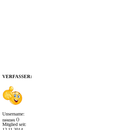
VERFASSER:
Unsername:
()
majamajo
Mitglied seit:
12.11.2014