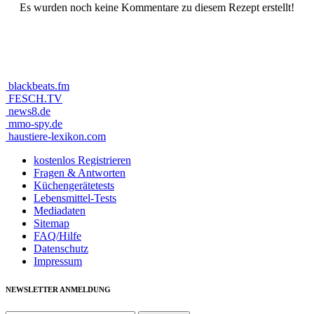
Es wurden noch keine Kommentare zu diesem Rezept erstellt!
blackbeats.fm
FESCH.TV
news8.de
mmo-spy.de
haustiere-lexikon.com
kostenlos Registrieren
Fragen & Antworten
Küchengerätetests
Lebensmittel-Tests
Mediadaten
Sitemap
FAQ/Hilfe
Datenschutz
Impressum
NEWSLETTER ANMELDUNG