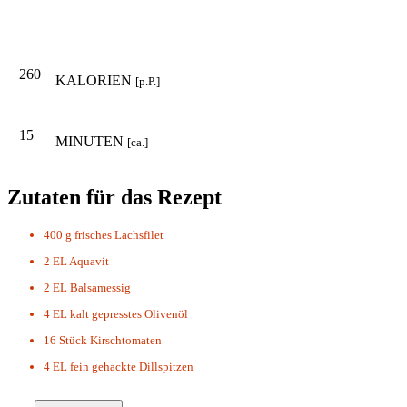
260
KALORIEN
[p.P.]
15
MINUTEN
[ca.]
Zutaten für das Rezept
400 g
frisches Lachsfilet
2 EL
Aquavit
2 EL
Balsamessig
4 EL
kalt gepresstes Olivenöl
16 Stück
Kirschtomaten
4 EL
fein gehackte Dillspitzen