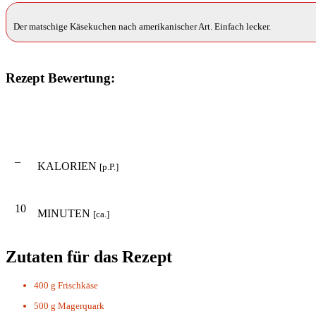
Der matschige Käsekuchen nach amerikanischer Art. Einfach lecker.
Rezept Bewertung:
–
KALORIEN
[p.P.]
10
MINUTEN
[ca.]
Zutaten für das Rezept
400 g
Frischkäse
500 g
Magerquark