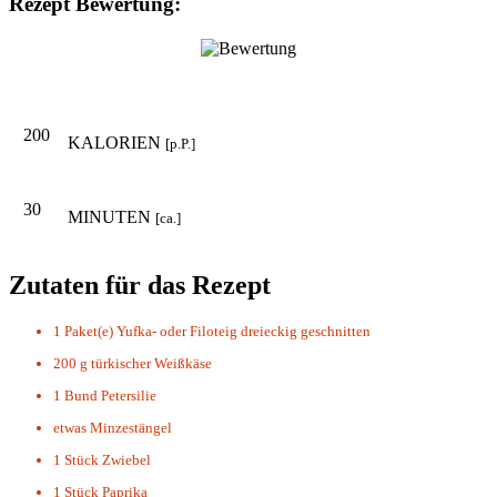
Rezept Bewertung:
200
KALORIEN
[p.P.]
30
MINUTEN
[ca.]
Zutaten für das Rezept
1 Paket(e)
Yufka- oder Filoteig dreieckig geschnitten
200 g
türkischer Weißkäse
1 Bund
Petersilie
etwas
Minzestängel
1 Stück
Zwiebel
1 Stück
Paprika