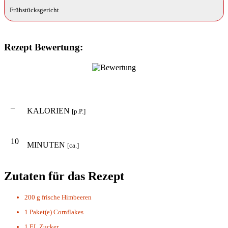
Frühstücksgericht
Rezept Bewertung:
–
KALORIEN
[p.P.]
10
MINUTEN
[ca.]
Zutaten für das Rezept
200 g
frische Himbeeren
1 Paket(e)
Cornflakes
1 EL
Zucker