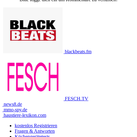
blackbeats.fm
FESCH.TV
news8.de
mmo-spy.de
haustiere-lexikon.com
kostenlos Registrieren
Fragen & Antworten
Küchengerätetests