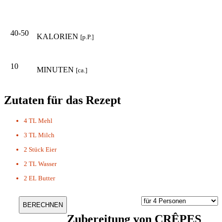
40-50
KALORIEN
[p.P.]
10
MINUTEN
[ca.]
Zutaten für das Rezept
4 TL
Mehl
3 TL
Milch
2 Stück
Eier
2 TL
Wasser
2 EL
Butter
Zubereitung von
CRÊPES