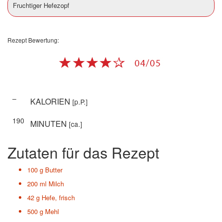
Fruchtiger Hefezopf
Rezept Bewertung:
–
KALORIEN
[p.P.]
190
MINUTEN
[ca.]
Zutaten für das Rezept
100 g
Butter
200 ml
Milch
42 g
Hefe, frisch
500 g
Mehl