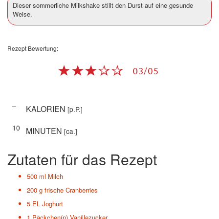
Dieser sommerliche Milkshake stillt den Durst auf eine gesunde
Weise.
Rezept Bewertung:
–
KALORIEN
[p.P.]
10
MINUTEN
[ca.]
Zutaten für das Rezept
500 ml
Milch
200 g
frische Cranberries
5 EL
Joghurt
1 Päckchen(n)
Vanillezucker