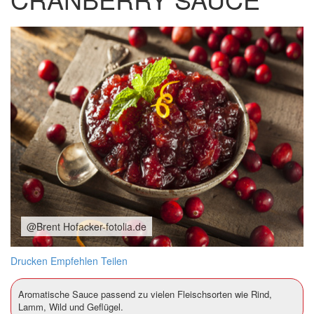
@Brent Hofacker-fotolia.de
Drucken
Empfehlen
Teilen
Aromatische Sauce passend zu vielen Fleischsorten wie Rind,
Lamm, Wild und Geflügel.