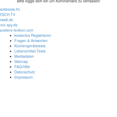
Bitte logge dich ein um Kommentare zu verfassen!
lackbeats.fm
ESCH.TV
ews8.de
mo-spy.de
austiere-lexikon.com
kostenlos Registrieren
Fragen & Antworten
Küchengerätetests
Lebensmittel-Tests
Mediadaten
Sitemap
FAQ/Hilfe
Datenschutz
Impressum