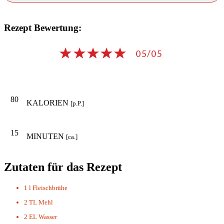
Rezept Bewertung:
80
KALORIEN
[p.P.]
15
MINUTEN
[ca.]
Zutaten für das Rezept
1 l
Fleischbrühe
2 TL
Mehl
2 EL
Wasser