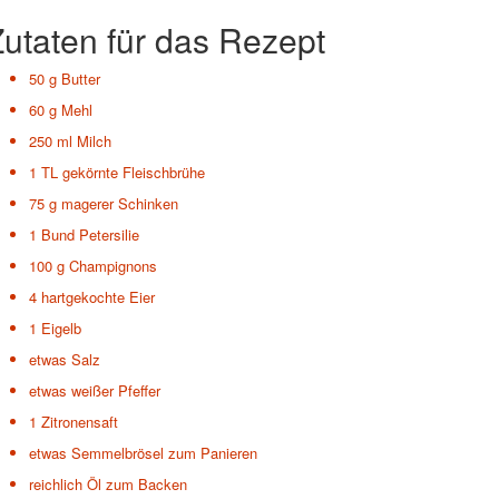
utaten für das Rezept
50 g
Butter
60 g
Mehl
250 ml
Milch
1 TL
gekörnte Fleischbrühe
75 g
magerer Schinken
1 Bund
Petersilie
100 g
Champignons
4
hartgekochte Eier
1
Eigelb
etwas
Salz
etwas
weißer Pfeffer
1
Zitronensaft
etwas
Semmelbrösel zum Panieren
reichlich Öl zum Backen