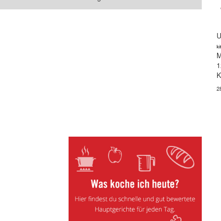
U
k
M
1
K
2