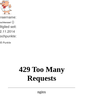
nsername:
()
itschkessel
itglied seit:
2.11.2014
ochpunkte:
85 Punkte