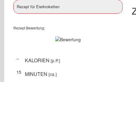
Rezept für Eierkroketten
Z
Rezept Bewertung:
–
KALORIEN
[p.P.]
15
MINUTEN
[ca.]