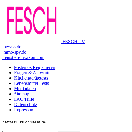
FESCH.TV
news8.de
mmo-spy.de
haustiere-lexikon.com
kostenlos Registrieren
Fragen & Antworten
Küchengerätetests
Lebensmittel-Tests
Mediadaten
Sitemap
FAQ/Hilfe
Datenschutz
Impressum
NEWSLETTER ANMELDUNG