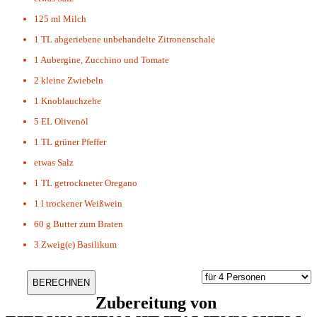
125 ml
Milch
1 TL
abgeriebene unbehandelte Zitronenschale
1
Aubergine, Zucchino und Tomate
2
kleine Zwiebeln
1
Knoblauchzehe
5 EL
Olivenöl
1 TL
grüner Pfeffer
etwas
Salz
1 TL
getrockneter Oregano
1 l
trockener Weißwein
60 g
Butter zum Braten
3 Zweig(e)
Basilikum
Zubereitung von