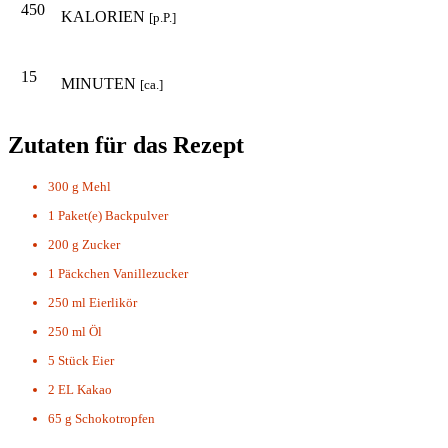
450
KALORIEN
[p.P.]
15
MINUTEN
[ca.]
Zutaten für das Rezept
300 g
Mehl
1 Paket(e)
Backpulver
200 g
Zucker
1 Päckchen
Vanillezucker
250 ml
Eierlikör
250 ml
Öl
5 Stück
Eier
2 EL
Kakao
65 g
Schokotropfen