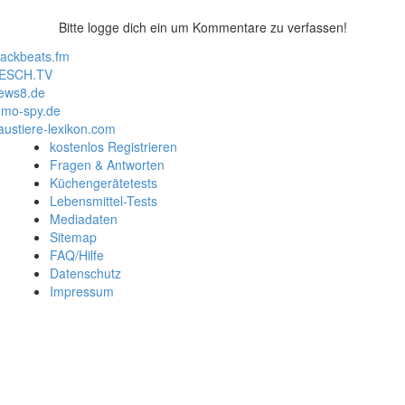
Bitte logge dich ein um Kommentare zu verfassen!
lackbeats.fm
ESCH.TV
ews8.de
mo-spy.de
austiere-lexikon.com
kostenlos Registrieren
Fragen & Antworten
Küchengerätetests
Lebensmittel-Tests
Mediadaten
Sitemap
FAQ/Hilfe
Datenschutz
Impressum