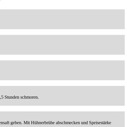
2,5 Stunden schmoren.
nsaft geben. Mit Hühnerbrühe abschmecken und Speisestärke