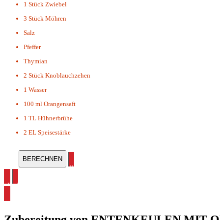
1 Stück
Zwiebel
3 Stück
Möhren
Salz
Pfeffer
Thymian
2 Stück
Knoblauchzehen
1
Wasser
100 ml
Orangensaft
1 TL
Hühnerbrühe
2 EL
Speisestärke
alle Ente Rezepte ansehen
alle Römertopf Rezepte ansehen
Zubereitung von
ENTENKEULEN MIT O