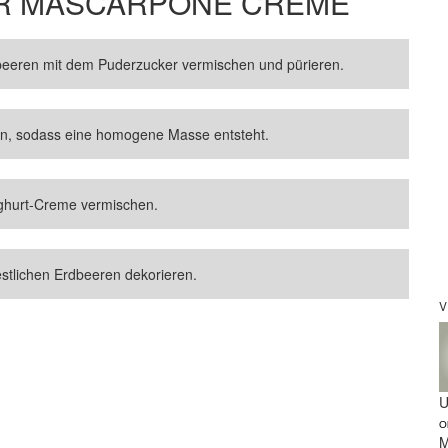
R MASCARPONE CREME
beeren mit dem Puderzucker vermischen und pürieren.
n, sodass eine homogene Masse entsteht.
ghurt-Creme vermischen.
estlichen Erdbeeren dekorieren.
V
U
O
M