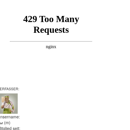
ERFASSER:
nsername:
(m)
laf
itglied seit: