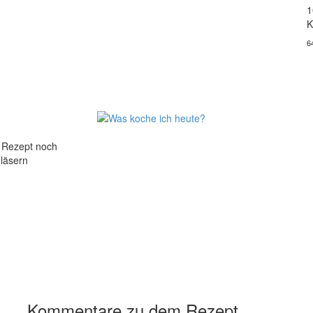
1
K
6
s Rezept noch
läsern
Kommentare zu dem Rezept