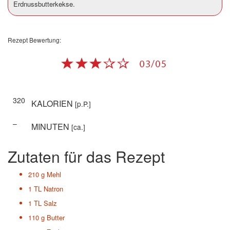
Erdnussbutterkekse.
Rezept Bewertung:
320
KALORIEN
[p.P.]
–
MINUTEN
[ca.]
Zutaten für das Rezept
210 g
Mehl
1 TL
Natron
1 TL
Salz
110 g
Butter