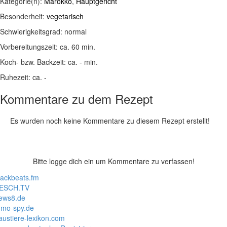
Kategorie(n):
Marokko
,
Hauptgericht
Besonderheit:
vegetarisch
Schwierigkeitsgrad:
normal
Vorbereitungszeit:
ca. 60 min.
Koch- bzw. Backzeit:
ca. - min.
Ruhezeit:
ca. -
Kommentare zu dem Rezept
Es wurden noch keine Kommentare zu diesem Rezept erstellt!
Bitte logge dich ein um Kommentare zu verfassen!
lackbeats.fm
ESCH.TV
ews8.de
mo-spy.de
austiere-lexikon.com