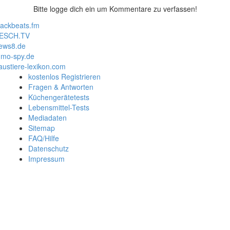
Bitte logge dich ein um Kommentare zu verfassen!
lackbeats.fm
ESCH.TV
ews8.de
mo-spy.de
austiere-lexikon.com
kostenlos Registrieren
Fragen & Antworten
Küchengerätetests
Lebensmittel-Tests
Mediadaten
Sitemap
FAQ/Hilfe
Datenschutz
Impressum