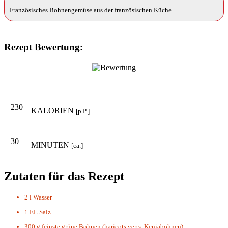
Französisches Bohnengemüse aus der französischen Küche.
Rezept Bewertung:
230
KALORIEN
[p.P.]
30
MINUTEN
[ca.]
Zutaten für das Rezept
2 l
Wasser
1 EL
Salz
300 g
feinste grüne Bohnen (haricots verts, Keniabohnen)