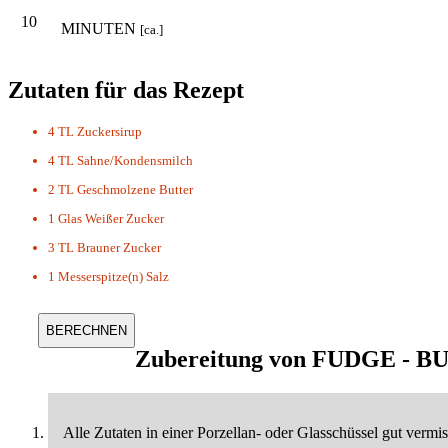
10
MINUTEN
[ca.]
Zutaten für das Rezept
4 TL
Zuckersirup
4 TL
Sahne/Kondensmilch
2 TL
Geschmolzene Butter
1 Glas
Weißer Zucker
3 TL
Brauner Zucker
1 Messerspitze(n)
Salz
Zubereitung von
FUDGE - 
Alle Zutaten in einer Porzellan- oder Glasschüssel gut vermi