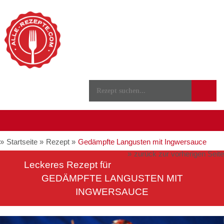
Startseite
Rezept
Gedämpfte Langusten mit Ingwersauce
zurück zur vorherigen Seite
Leckeres Rezept für
GEDÄMPFTE LANGUSTEN MIT
INGWERSAUCE