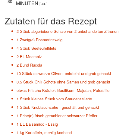
80
MINUTEN
[ca.]
Zutaten für das Rezept
2 Stück
abgeriebene Schale von 2 unbehandelten Zitronen
1 Zweig(e)
Rosmarinzweig
4 Stück
Seeteufelfilets
2 EL
Meersalz
2 Bund
Rucola
10 Stück
schwarze Oliven, entsteint und grob gehackt
0.5 Stück
Chili Schote ohne Samen und grob gehackt
etwas
Frische Kräuter: Basilikum, Majoran, Petersilie
1 Stück
kleines Stück vom Staudensellerie
1 Stück
Knoblauchzehe , geschält und gehackt
1 Prise(n)
frisch gemahlener schwarzer Pfeffer
1 EL
Balsamico - Essig
1 kg
Kartoffeln, mehlig kochend