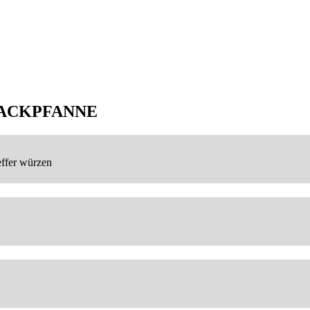
ACKPFANNE
effer würzen