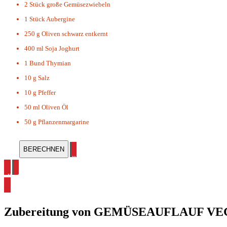
2 Stück
große Gemüsezwiebeln
1 Stück
Aubergine
250 g
Oliven schwarz entkernt
400 ml
Soja Joghurt
1 Bund
Thymian
10 g
Salz
10 g
Pfeffer
50 ml
Oliven Öl
50 g
Pflanzenmargarine
alle Pasta Rezepte ansehen
alle Gemüseauflauf Rezepte ansehen
Zubereitung von
GEMÜSEAUFLAUF VE